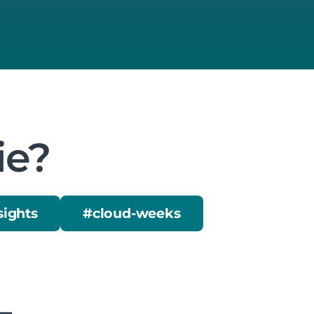
ie?
sights
#cloud-weeks