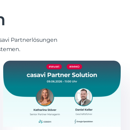
n
asavi Partnerlösungen
stemen.