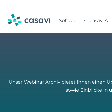
Zum
Inhalt
springen
Software
casavi AI
Unser Webinar Archiv bietet Ihnen einen Üb
sowie Einblicke in