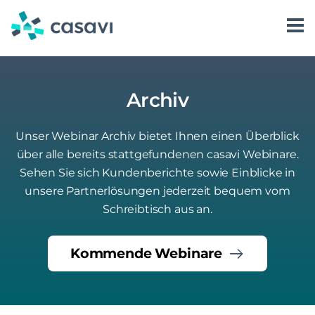
Zum
Inhalt
springen
Software
Karriere
Kontakt aufnehmen
casavi AI
Über uns
Kundenkommunikation
casavi als Arbeitgeber
Archiv
Preise
Login
Vorgangsmanagement
casavi AI Assist
Jobs bei casavi
Unser Webinar Archiv bietet Ihnen einen Überblick
Ressourcen
Dienstleistersteuerung
casavi AI Answer
über alle bereits stattgefundenen casavi Webinare.
Sehen Sie sich Kundenberichte sowie Einblicke in
Partnerlösungen
casavi AI Automate
Blog
unsere Partnerlösungen jederzeit bequem vom
Erfolgsgeschichten
Schreibtisch aus an.
Whitepaper
Kommende Webinare
Webinare
Events