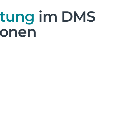
ltung
im DMS
tionen