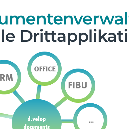
umentenverwa
lle Drittapplika