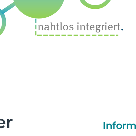
er
Infor