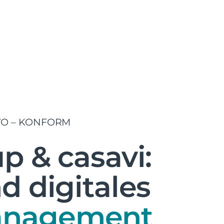
VO – KONFORM
p & casavi:
d digitales
anagement