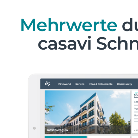
Mehrwerte
d
casavi Schn