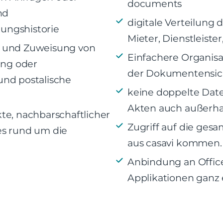
documents
nd
digitale Verteilung 
tungshistorie
Mieter, Dienstleister
g und Zuweisung von
Einfachere Organisa
ng oder
der Dokumentensich
und postalische
keine doppelte Dat
Akten auch außerha
te, nachbarschaftlicher
Zugriff auf die ge
es rund um die
aus casavi kommen.
Anbindung an Office
Applikationen ganz 