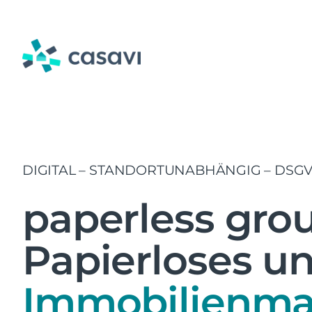
Zum
Inhalt
springen
DIGITAL – STANDORTUNABHÄNGIG – DSG
paperless grou
Papierloses un
Immobilienm