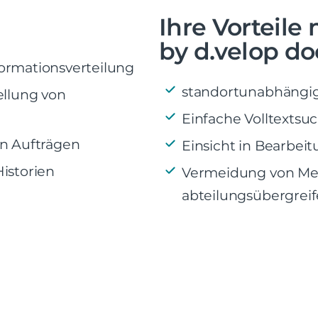
Ihre Vorteile
by d.velop d
ormationsverteilung
standortunabhängige
ellung von
Einfache Volltextsu
on Aufträgen
Einsicht in Bearbe
istorien
Vermeidung von Me
abteilungsübergreif