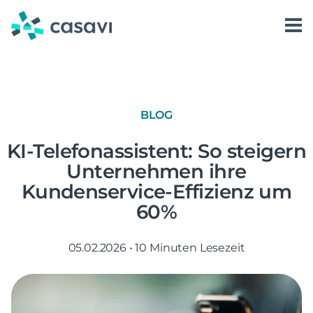
Zum
Inhalt
springen
Software
Karriere
Kontakt aufnehmen
casavi AI
Über uns
Kundenkommunikation
casavi als Arbeitgeber
Preise
Login
BLOG
Vorgangsmanagement
casavi AI Assist
Jobs bei casavi
Ressourcen
KI-Telefonassistent: So steigern
Dienstleistersteuerung
casavi AI Answer
Unternehmen ihre
Partnerlösungen
casavi AI Automate
Blog
Kundenservice-Effizienz um
60%
Erfolgsgeschichten
Whitepaper
05.02.2026
•
10 Minuten Lesezeit
Webinare
Events