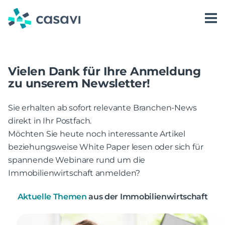
Zum
Inhalt
springen
Software
Karriere
Kontakt aufnehmen
casavi AI
Über uns
Kundenkommunikation
casavi als Arbeitgeber
Vielen Dank für Ihre Anmeldung
zu unserem Newsletter!
Preise
Login
Vorgangsmanagement
casavi AI Assist
Jobs bei casavi
Ressourcen
Dienstleistersteuerung
casavi AI Answer
Sie erhalten ab sofort relevante Branchen-News
direkt in Ihr Postfach.
Partnerlösungen
casavi AI Automate
Blog
Möchten Sie heute noch interessante Artikel
beziehungsweise White Paper lesen oder sich für
Erfolgsgeschichten
spannende Webinare rund um die
Whitepaper
Immobilienwirtschaft anmelden?
Webinare
Aktuelle Themen
aus der Immobilienwirtschaft
Events