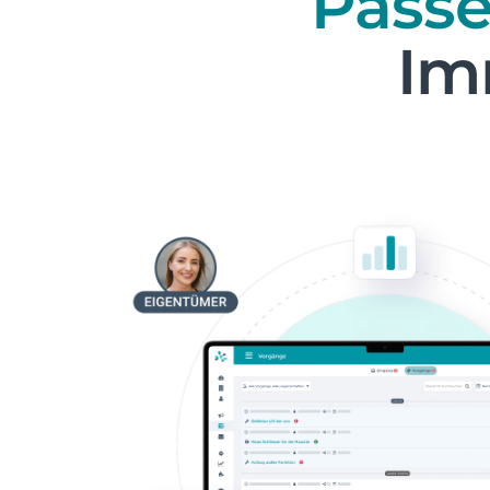
Pass
Im