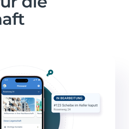
ür die
aft