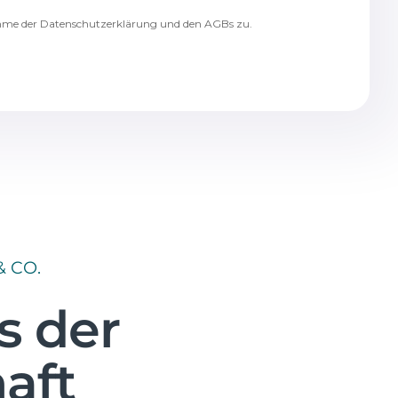
 CO.
s der
aft