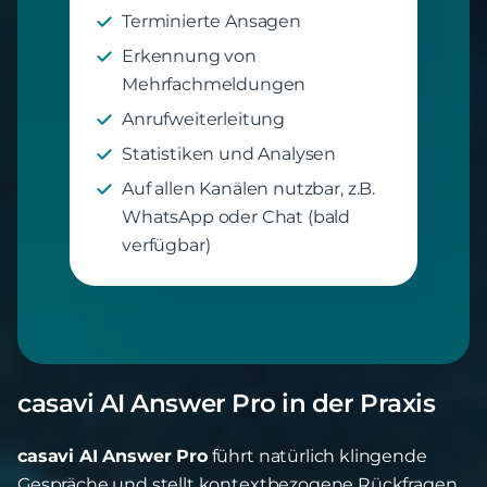
Terminierte Ansagen
Erkennung von
Mehrfachmeldungen
Anrufweiterleitung
Statistiken und Analysen
Auf allen Kanälen nutzbar, z.B.
WhatsApp oder Chat (bald
verfügbar)
casavi AI Answer Pro in der Praxis
casavi AI Answer Pro
führt natürlich klingende
Gespräche und stellt kontextbezogene Rückfragen,