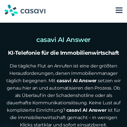
Zum
Inhalt
springen
Software
Karriere
casavi AI
Über uns
Kundenkommunikation
casavi als Arbeitgeber
casavi AI Answer
Preise
Login
Vorgangsmanagement
casavi AI Assist
Jobs bei casavi
KI-Telefonie für die Immobilienwirtschaft
Ressourcen
Dienstleistersteuerung
casavi AI Answer
Die tägliche Flut an Anrufen ist eine der größten
Partnerlösungen
casavi AI Automate
Blog
Herausforderungen, denen Immobilienmanager
täglich begegnen. Mit
casavi AI Answer
setzen wir
Erfolgsgeschichten
genau hier an und automatisieren den Prozess. Ob
als Überlauf in der Schadenshotline oder als
Whitepaper
dauerhafte Kommunikationslösung. Keine Lust auf
Webinare
komplizierte Einrichtung?
casavi AI Answer
ist für
die Immobilienwirtschaft gemacht – in wenigen
Events
Klicks startklar und sofort einsatzbereit.