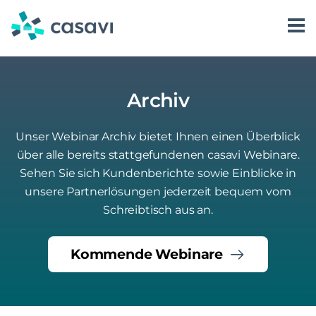
Zum
Inhalt
springen
Software
Karriere
Kontakt aufnehmen
casavi AI
Über uns
Kundenkommunikation
casavi als Arbeitgeber
Archiv
Preise
Login
Vorgangsmanagement
casavi AI Assist
Jobs bei casavi
Unser Webinar Archiv bietet Ihnen einen Überblick
Ressourcen
Dienstleistersteuerung
casavi AI Answer
über alle bereits stattgefundenen casavi Webinare.
Sehen Sie sich Kundenberichte sowie Einblicke in
Partnerlösungen
casavi AI Automate
Blog
unsere Partnerlösungen jederzeit bequem vom
Erfolgsgeschichten
Schreibtisch aus an.
Whitepaper
Kommende Webinare
Webinare
Events