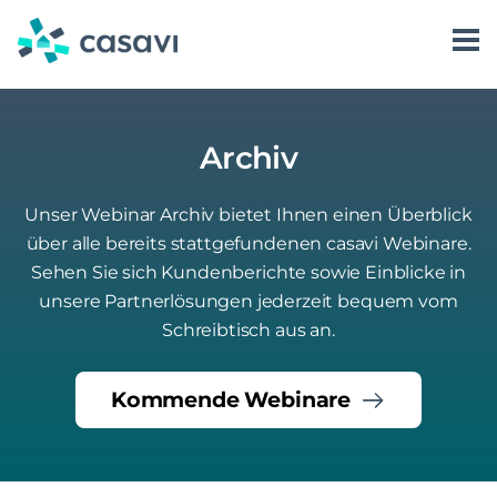
Zum
Inhalt
springen
Software
Karriere
Kontakt aufnehmen
casavi AI
Über uns
Kundenkommunikation
casavi als Arbeitgeber
Archiv
Preise
Login
Vorgangsmanagement
casavi AI Assist
Jobs bei casavi
Unser Webinar Archiv bietet Ihnen einen Überblick
Ressourcen
Dienstleistersteuerung
casavi AI Answer
über alle bereits stattgefundenen casavi Webinare.
Sehen Sie sich Kundenberichte sowie Einblicke in
Partnerlösungen
casavi AI Automate
Blog
unsere Partnerlösungen jederzeit bequem vom
Erfolgsgeschichten
Schreibtisch aus an.
Whitepaper
Kommende Webinare
Webinare
Events