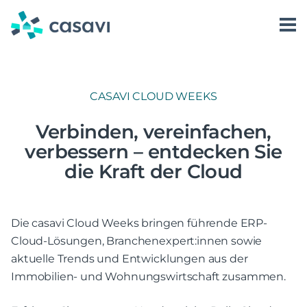
Zum
Inhalt
springen
Software
Karriere
Kontakt aufnehmen
casavi AI
Über uns
Kundenkommunikation
casavi als Arbeitgeber
CASAVI CLOUD WEEKS
Preise
Login
Vorgangsmanagement
casavi AI Assist
Jobs bei casavi
Verbinden, vereinfachen,
Ressourcen
Dienstleistersteuerung
casavi AI Answer
verbessern – entdecken Sie
die Kraft der Cloud
Partnerlösungen
casavi AI Automate
Blog
Erfolgsgeschichten
Die casavi Cloud Weeks bringen führende ERP-
Whitepaper
Cloud-Lösungen, Branchenexpert:innen sowie
aktuelle Trends und Entwicklungen aus der
Webinare
Immobilien- und Wohnungswirtschaft zusammen.
Events