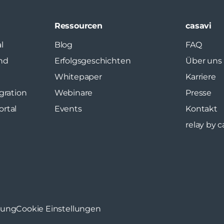
Ressourcen
casavi
l
Blog
FAQ
nd
Erfolgsgeschichten
Über uns
Whitepaper
Karriere
gration
Webinare
Presse
rtal
Events
Kontakt
relay by c
rung
Cookie Einstellungen