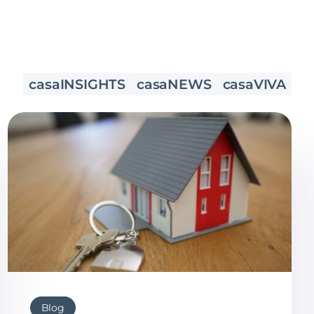
casaINSIGHTS
casaNEWS
casaVIVA
Blog